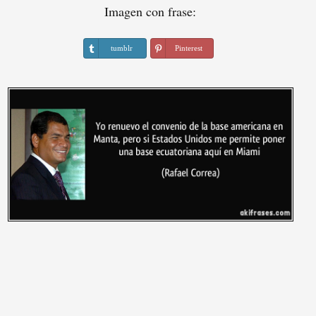
Imagen con frase:
tumblr
Pinterest