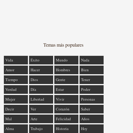
Temas más populares
Vida
Éxito
Mundo
Nada
Amor
Hacer
Hombres
Bien
Tiempo
Dios
Gente
Tener
Verdad
Día
Estar
Poder
Mujer
Libertad
Vivir
Personas
Decir
Ver
Corazón
Saber
Mal
Arte
Felicidad
Años
Alma
Trabajo
Historia
Hoy