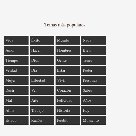
Temas más populares
Vida
Éxito
Mundo
Nada
Amor
Hacer
Hombres
Bien
Tiempo
Dios
Gente
Tener
Verdad
Día
Estar
Poder
Mujer
Libertad
Vivir
Personas
Decir
Ver
Corazón
Saber
Mal
Arte
Felicidad
Años
Alma
Trabajo
Historia
Hoy
Estado
Razón
Pueblo
Momento