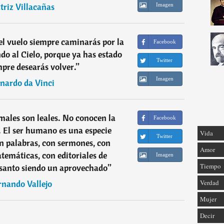
triz Villacañas
Imagen
l vuelo siempre caminarás por la
Facebook
ndo al Cielo, porque ya has estado
Twitter
empre desearás volver.
”
Imagen
nardo da Vinci
males son leales. No conocen la
Facebook
a. El ser humano es una especie
Vida
Twitter
n palabras, con sermones, con
Amor
atemáticas, con editoriales de
Imagen
Tiempo
l santo siendo un aprovechado
”
Verdad
rnando Vallejo
Mujer
Decir