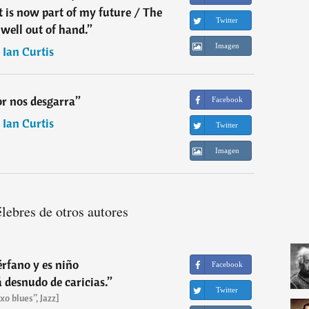
st is now part of my future / The
Twitter
 well out of hand.
”
Imagen
―
Ian Curtis
r nos desgarra
”
Facebook
―
Ian Curtis
Twitter
Imagen
élebres de otros autores
rfano y es niño
Facebook
á desnudo de caricias.
”
Twitter
xo blues”, Jazz]