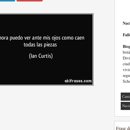
Nac
Fall
Biog
bri
Divi
ciud
viv
segu
Scho
Cant
Naci
Frase d