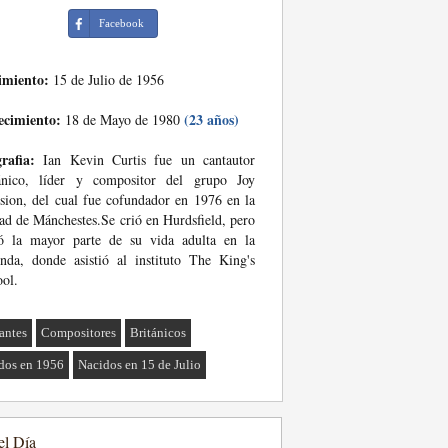
Facebook
imiento:
15 de Julio de 1956
ecimiento:
(23 años)
18 de Mayo de 1980
rafia:
Ian Kevin Curtis fue un cantautor
tánico, líder y compositor del grupo Joy
sion, del cual fue cofundador en 1976 en la
ad de Mánchestes.Se crió en Hurdsfield, pero
ió la mayor parte de su vida adulta en la
nda, donde asistió al instituto The King's
ol.
antes
Compositores
Británicos
dos en 1956
Nacidos en 15 de Julio
el Día