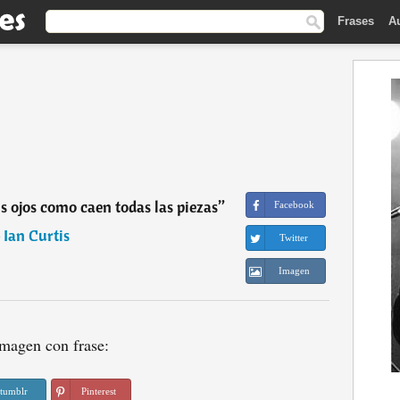
Frases
A
 ojos como caen todas las piezas
”
Facebook
―
Ian Curtis
Twitter
Imagen
magen con frase:
tumblr
Pinterest