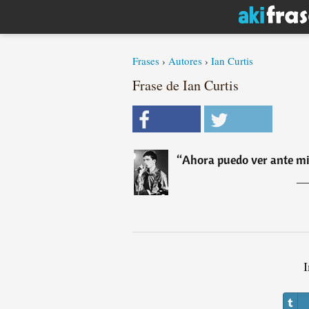
Frases
›
Autores
›
Ian Curtis
Frase de Ian Curtis
“
Ahora puedo ver ante mis
I