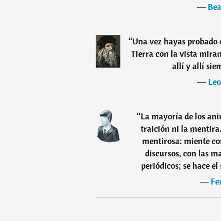
―
Bea
“
Una vez hayas probado e
Tierra con la vista mira
allí y allí si
―
Leo
“
La mayoría de los ani
traición ni la mentir
mentirosa: miente co
discursos, con las m
periódicos; se hace e
―
Fe