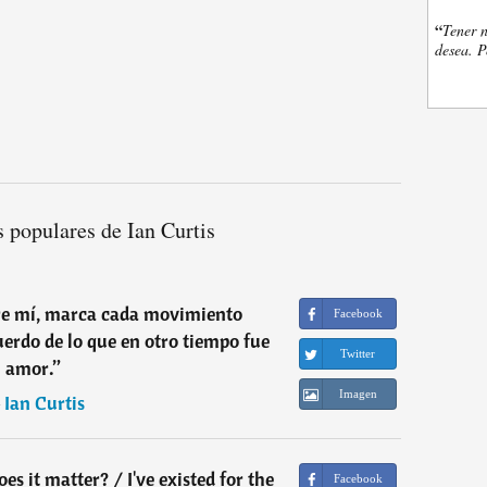
“
Tener n
desea. P
 populares de Ian Curtis
re mí, marca cada movimiento
Facebook
erdo de lo que en otro tiempo fue
Twitter
amor.
”
Imagen
―
Ian Curtis
s it matter? / I've existed for the
Facebook