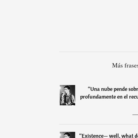
Más frases
“
Una nube pende sob
profundamente en el recu
“
Existence— well, what doe