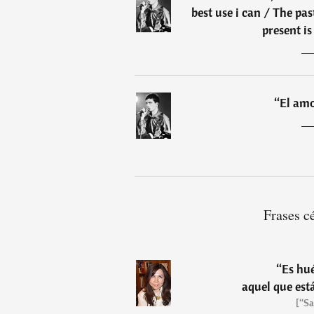
best use i can / The pa
present is
“
El amo
Frases c
“
Es hué
aquel que est
[“Sa