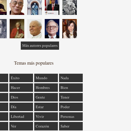
Más autores populares
Temas más populares
Éxito
Mundo
Nada
Hacer
Hombres
Bien
Dios
Gente
Tener
Día
Estar
Poder
Libertad
Vivir
Personas
Ver
Corazón
Saber