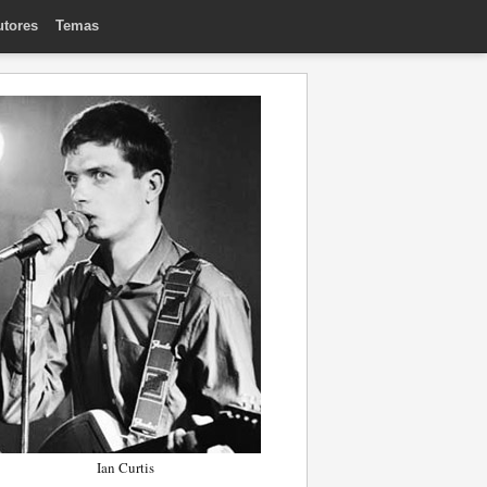
utores
Temas
Ian Curtis