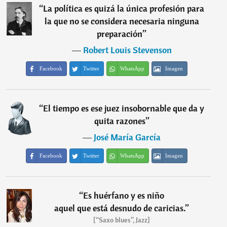
“
La política es quizá la única profesión para
la que no se considera necesaria ninguna
preparación
”
―
Robert Louis Stevenson
Facebook
Twitter
WhatsApp
Imagen
“
El tiempo es ese juez insobornable que da y
quita razones
”
―
José María García
Facebook
Twitter
WhatsApp
Imagen
“
Es huérfano y es niño
aquel que está desnudo de caricias.
”
[“Saxo blues”, Jazz]