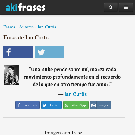
Frases
›
Autores
›
Ian Curtis
Frase de Ian Curtis
“
Una nube pende sobre mí, marca cada
movimiento profundamente en el recuerdo
de lo que en otro tiempo fue amor.
”
―
Ian Curtis
Facebook
Twitter
WhatsApp
Imagen
Imagen con frase: