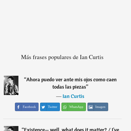
Más frases populares de Ian Curtis
“
Ahora puedo ver ante mis ojos como caen
todas las piezas
”
―
Ian Curtis
Facebook
Twitter
WhatsApp
Imagen
“
Existence— well, what does it matter? / I've