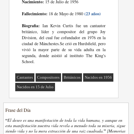
Nacimiento:
15 de Julio de 1956
Fallecimiento:
(23 años)
18 de Mayo de 1980
Biografia:
Ian Kevin Curtis fue un cantautor
británico, líder y compositor del grupo Joy
Division, del cual fue cofundador en 1976 en la
ciudad de Mánchestes.Se crió en Hurdsfield, pero
vivió la mayor parte de su vida adulta en la
segunda, donde asistió al instituto The King's
School.
Cantantes
Compositores
Británicos
Nacidos en 1956
Nacidos en 15 de Julio
Frase del Día
“
El deseo es una manifestación de toda la vida humana, y aunque en
esta manifestación nuestra vida revela a menudo toda su miseria, sigue
”
siendo vida y no la mera extracción de una raiz cuadrada.
[Memorias