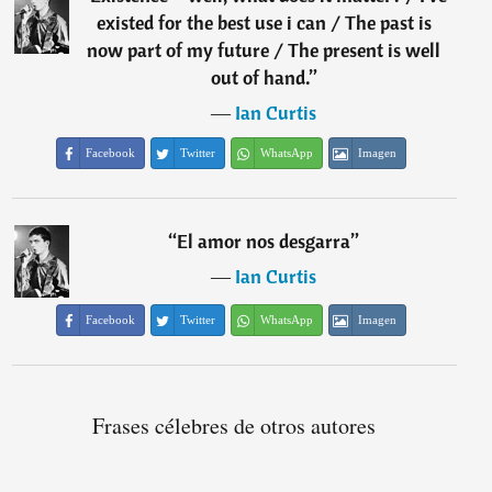
existed for the best use i can / The past is
now part of my future / The present is well
out of hand.
”
―
Ian Curtis
Facebook
Twitter
WhatsApp
Imagen
“
El amor nos desgarra
”
―
Ian Curtis
Facebook
Twitter
WhatsApp
Imagen
Frases célebres de otros autores