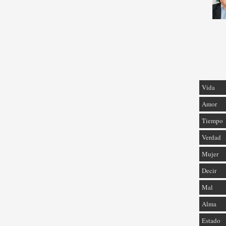
Vida
Amor
Tiempo
Verdad
Mujer
Decir
Mal
Alma
Estado