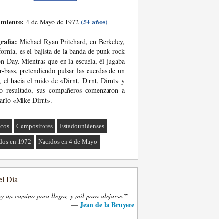
imiento:
(54 años)
4 de Mayo de 1972
rafia:
Michael Ryan Pritchard, en Berkeley,
fornia, es el bajista de la banda de punk rock
n Day. Mientras que en la escuela, él jugaba
ir-bass, pretendiendo pulsar las cuerdas de un
, el hacia el ruido de «Dirnt, Dirnt, Dirnt» y
o resultado, sus compañeros comenzaron a
arlo «Mike Dirnt».
cos
Compositores
Estadounidenses
dos en 1972
Nacidos en 4 de Mayo
el Día
”
y un camino para llegar, y mil para alejarse.
Jean de la Bruyere
—