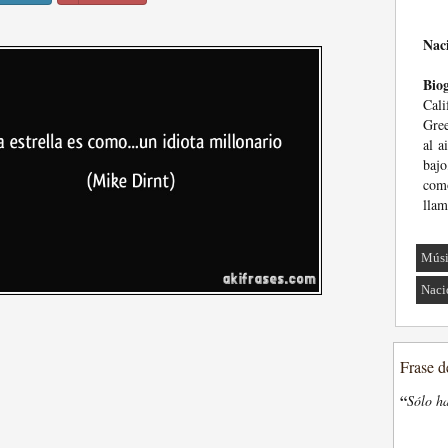
Nac
Biog
Cali
Gree
al a
bajo
com
llam
Músi
Naci
Frase d
“
Sólo ha