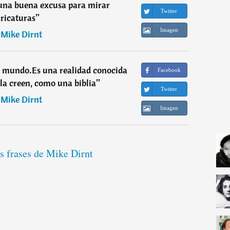
una buena excusa para mirar
Twitter
ricaturas
”
Imagen
―
Mike Dirnt
l mundo.Es una realidad conocida
Facebook
la creen, como una biblia
”
Twitter
―
Mike Dirnt
Imagen
s frases de Mike Dirnt