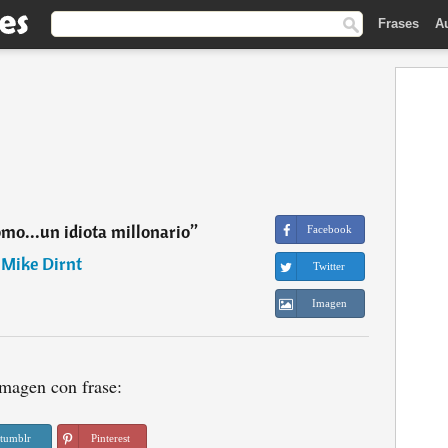
Frases
A
omo...un idiota millonario
”
Facebook
―
Mike Dirnt
Twitter
Imagen
magen con frase:
tumblr
Pinterest