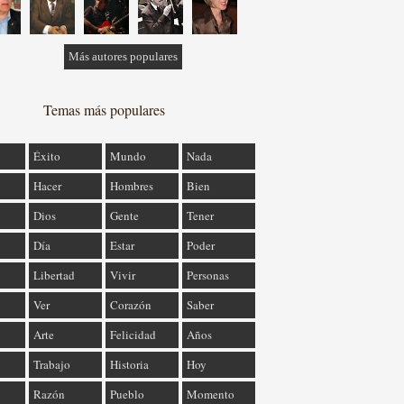
Más autores populares
Temas más populares
Éxito
Mundo
Nada
Hacer
Hombres
Bien
Dios
Gente
Tener
Día
Estar
Poder
Libertad
Vivir
Personas
Ver
Corazón
Saber
Arte
Felicidad
Años
Trabajo
Historia
Hoy
Razón
Pueblo
Momento