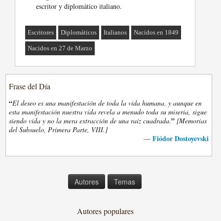
escritor y diplomático italiano.
Escritores
Diplomáticos
Italianos
Nacidos en 1849
Nacidos en 27 de Marzo
Frase del Día
“
El deseo es una manifestación de toda la vida humana, y aunque en
esta manifestación nuestra vida revela a menudo toda su miseria, sigue
”
siendo vida y no la mera extracción de una raiz cuadrada.
[Memorias
del Subsuelo, Primera Parte, VIII.]
Fiódor Dostoyevski
—
Autores
Temas
Autores populares