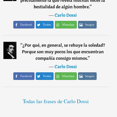
precisamente la que revela muchas veces la
bestialidad de algún hombre.
”
―
Carlo Dossi
Facebook
Twitter
WhatsApp
Imagen
“
¿Por qué, en general, se rehuye la soledad?
Porque son muy pocos los que encuentran
compañía consigo mismos.
”
―
Carlo Dossi
Facebook
Twitter
WhatsApp
Imagen
Todas las frases de Carlo Dossi