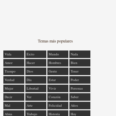
Temas más populares
Vida
Éxito
Mundo
Nada
Amor
Hacer
Hombres
Bien
Tiempo
Dios
Gente
Tener
Verdad
Día
Estar
Poder
Mujer
Libertad
Vivir
Personas
Decir
Ver
Corazón
Saber
Mal
Arte
Felicidad
Años
Alma
Trabajo
Historia
Hoy