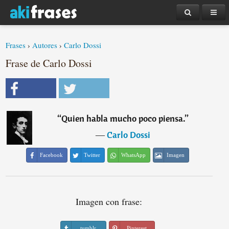
Frases
›
Autores
›
Carlo Dossi
Frase de Carlo Dossi
“
Quien habla mucho poco piensa.
”
―
Carlo Dossi
Facebook
Twitter
WhatsApp
Imagen
Imagen con frase:
tumblr
Pinterest