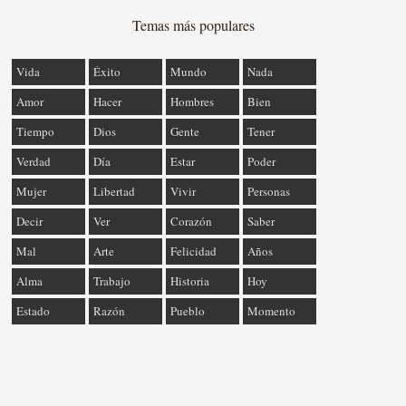
Temas más populares
Vida
Éxito
Mundo
Nada
Amor
Hacer
Hombres
Bien
Tiempo
Dios
Gente
Tener
Verdad
Día
Estar
Poder
Mujer
Libertad
Vivir
Personas
Decir
Ver
Corazón
Saber
Mal
Arte
Felicidad
Años
Alma
Trabajo
Historia
Hoy
Estado
Razón
Pueblo
Momento