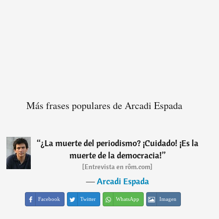
Más frases populares de Arcadi Espada
“
¿La muerte del periodismo? ¡Cuidado! ¡Es la
muerte de la democracia!
”
[Entrevista en rôm.com]
―
Arcadi Espada
Facebook
Twitter
WhatsApp
Imagen