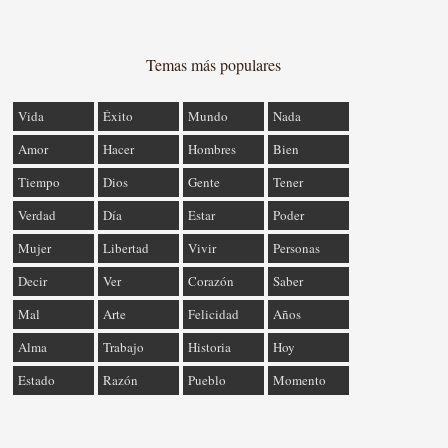
Temas más populares
Vida
Éxito
Mundo
Nada
Amor
Hacer
Hombres
Bien
Tiempo
Dios
Gente
Tener
Verdad
Día
Estar
Poder
Mujer
Libertad
Vivir
Personas
Decir
Ver
Corazón
Saber
Mal
Arte
Felicidad
Años
Alma
Trabajo
Historia
Hoy
Estado
Razón
Pueblo
Momento