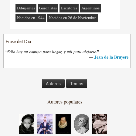
Dibujantes
Guionistas
Escritores
Argentinos
Nacidos en 1944
Nacidos en 26 de Noviembre
Frase del Día
“
”
Sólo hay un camino para llegar, y mil para alejarse.
Jean de la Bruyere
—
Autores
Temas
Autores populares