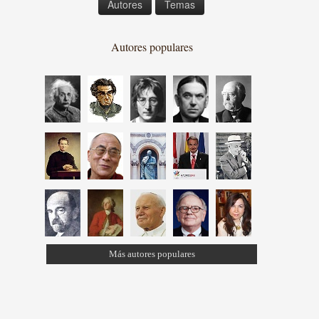
Autores
Temas
Autores populares
Más autores populares