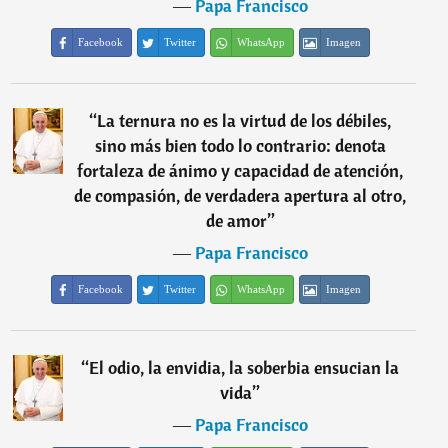
―
Papa Francisco
Facebook
Twitter
WhatsApp
Imagen
“
La ternura no es la virtud de los débiles,
sino más bien todo lo contrario: denota
fortaleza de ánimo y capacidad de atención,
de compasión, de verdadera apertura al otro,
de amor
”
―
Papa Francisco
Facebook
Twitter
WhatsApp
Imagen
“
El odio, la envidia, la soberbia ensucian la
vida
”
―
Papa Francisco