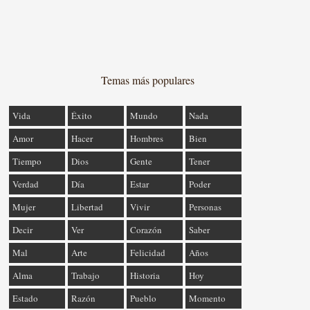
Temas más populares
Vida
Éxito
Mundo
Nada
Amor
Hacer
Hombres
Bien
Tiempo
Dios
Gente
Tener
Verdad
Día
Estar
Poder
Mujer
Libertad
Vivir
Personas
Decir
Ver
Corazón
Saber
Mal
Arte
Felicidad
Años
Alma
Trabajo
Historia
Hoy
Estado
Razón
Pueblo
Momento