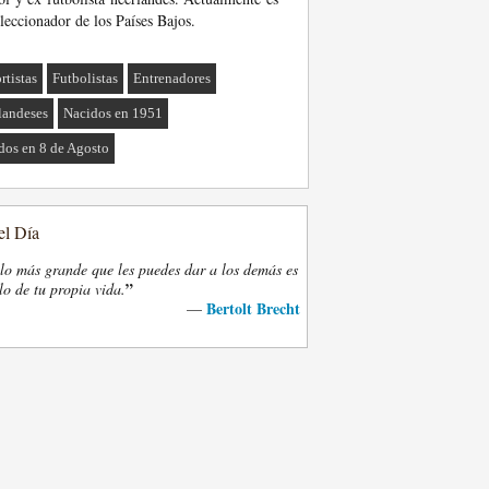
eleccionador de los Países Bajos.
rtistas
Futbolistas
Entrenadores
landeses
Nacidos en 1951
dos en 8 de Agosto
el Día
lo más grande que les puedes dar a los demás es
”
lo de tu propia vida.
Bertolt Brecht
—