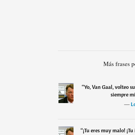
Más frases p
“
Yo, Van Gaal, volteo s
siempre m
―
L
“
¡Tu eres muy malo! ¡Tu