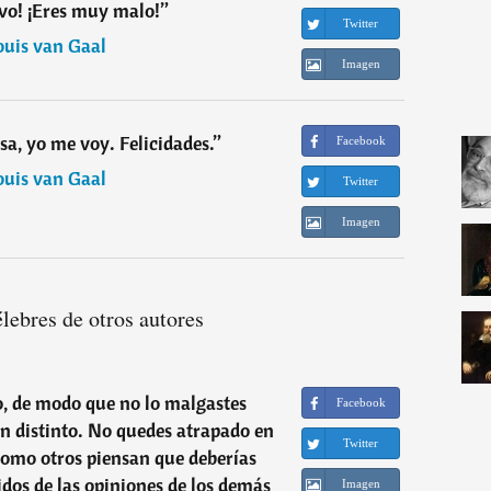
vo! ¡Eres muy malo!
”
Twitter
ouis van Gaal
Imagen
sa, yo me voy. Felicidades.
”
Facebook
ouis van Gaal
Twitter
Imagen
élebres de otros autores
o, de modo que no lo malgastes
Facebook
en distinto. No quedes atrapado en
Twitter
como otros piensan que deberías
uidos de las opiniones de los demás
Imagen