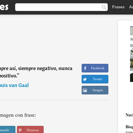
Frases
A
mpre así, siempre negativo, nunca
Facebook
positivo.
”
Twitter
ouis van Gaal
Imagen
magen con frase:
Nac
Biog
tumblr
Pinterest
fútb