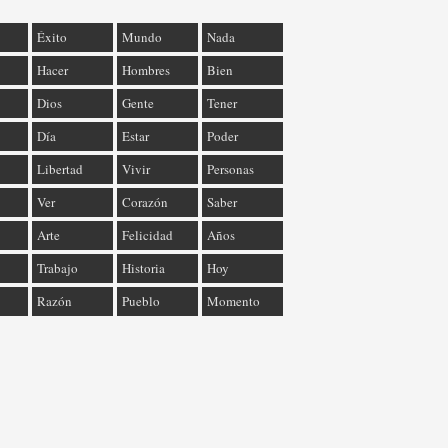
Éxito
Mundo
Nada
Hacer
Hombres
Bien
Dios
Gente
Tener
Día
Estar
Poder
Libertad
Vivir
Personas
Ver
Corazón
Saber
Arte
Felicidad
Años
Trabajo
Historia
Hoy
Razón
Pueblo
Momento