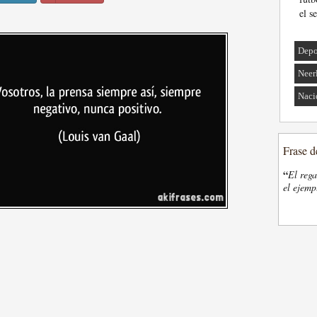
el s
Depo
Neer
Naci
Frase d
“
El rega
el ejemp