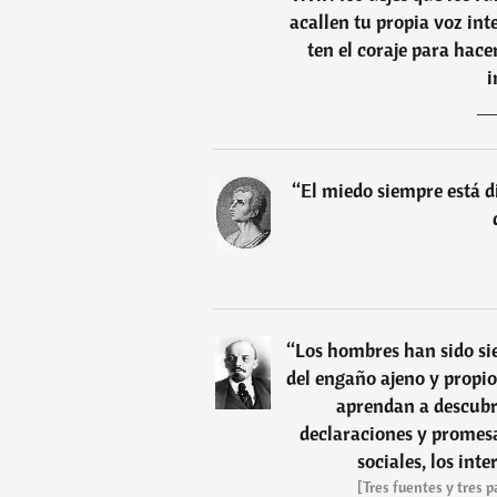
acallen tu propia voz int
ten el coraje para hace
i
“
El miedo siempre está di
“
Los hombres han sido sie
del engaño ajeno y propio
aprendan a descubri
declaraciones y promesas
sociales, los inte
[Tres fuentes y tres 