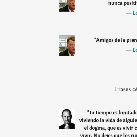
nunca positi
―
L
“
Amigos de la pren
―
L
Frases c
“
Tu tiempo es limitad
viviendo la vida de algui
el dogma, que es vivir 
vivir. No dejes que los r