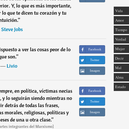
erior. Y, lo que es más importante,
Vida
r lo que te dicen tu corazón y tu
ntuición.
”
Amor
―
Steve Jobs
Tiempo
Verdad
Mujer
spuesto a ver las cosas peor de lo
Facebook
que son.
”
Decir
Twitter
―
Livio
Mal
Imagen
Alma
Estado
mpre, en política, víctimas necias
Facebook
, y lo seguirán siendo mientras no
Twitter
r detrás de todas las frases,
 morales, religiosas, políticas y
Imagen
reses de una u otra clase.
”
partes integrantes del Marxismo]