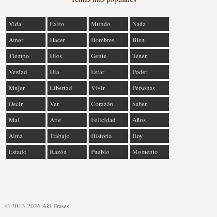
Vida
Éxito
Mundo
Nada
Amor
Hacer
Hombres
Bien
Tiempo
Dios
Gente
Tener
Verdad
Día
Estar
Poder
Mujer
Libertad
Vivir
Personas
Decir
Ver
Corazón
Saber
Mal
Arte
Felicidad
Años
Alma
Trabajo
Historia
Hoy
Estado
Razón
Pueblo
Momento
© 2013-2026 Aki Frases