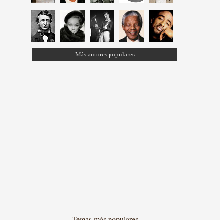
Más autores populares
Temas más populares