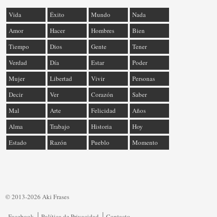
Vida
Éxito
Mundo
Nada
Amor
Hacer
Hombres
Bien
Tiempo
Dios
Gente
Tener
Verdad
Día
Estar
Poder
Mujer
Libertad
Vivir
Personas
Decir
Ver
Corazón
Saber
Mal
Arte
Felicidad
Años
Alma
Trabajo
Historia
Hoy
Estado
Razón
Pueblo
Momento
© 2013-2026 Aki Frases
Facebook
Política de Privacidad
Contacto