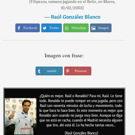
[Filipescu, rumano jugando en el Betis, en Marca,
10/02/2003]
―
Raúl González Blanco
Facebook
Twitter
WhatsApp
Imagen
Imagen con frase:
tumblr
Pinterest