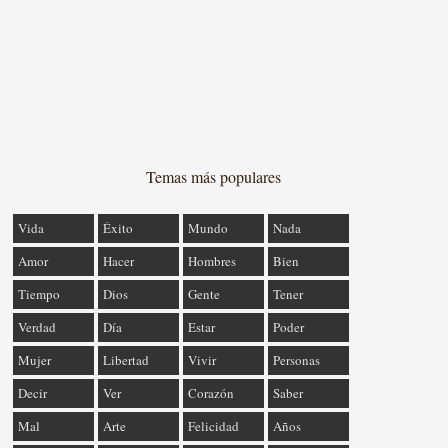
Temas más populares
Vida
Éxito
Mundo
Nada
Amor
Hacer
Hombres
Bien
Tiempo
Dios
Gente
Tener
Verdad
Día
Estar
Poder
Mujer
Libertad
Vivir
Personas
Decir
Ver
Corazón
Saber
Mal
Arte
Felicidad
Años