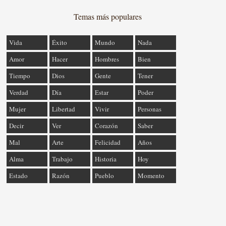
Temas más populares
Vida
Éxito
Mundo
Nada
Amor
Hacer
Hombres
Bien
Tiempo
Dios
Gente
Tener
Verdad
Día
Estar
Poder
Mujer
Libertad
Vivir
Personas
Decir
Ver
Corazón
Saber
Mal
Arte
Felicidad
Años
Alma
Trabajo
Historia
Hoy
Estado
Razón
Pueblo
Momento