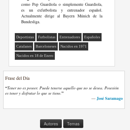
como Pep Guardiola o simplemente Guardiola,
es un exfutbolista y entrenador español.
Actualmente dirige al Bayern Múnich de la
Bundesliga.
Deportistas
Futbolistas
Entrenadores
Españoles
Catalanes
Barceloneses
Nacidos en 1971
Nacidos en 18 de Enero
Frase del Día
“
Tener no es poseer. Puede tenerse aquello que no se desea. Posesión
”
es tener y disfrutar lo que se tiene.
José Saramago
—
Autores
Temas