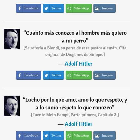
Facebook
Twitter
WhatsApp
Imagen
“
Cuanto más conozco al hombre más quiero
a mi perro
”
[Se refería a Blondi, su perra de raza pastor alemán. Cita
original de Diogenes de Sinope.]
―
Adolf Hitler
Facebook
Twitter
WhatsApp
Imagen
“
Lucho por lo que amo, amo lo que respeto, y
a lo sumo respeto lo que conozco
”
[Fuente Mein Kampf, Parte primera, Capítulo 3.]
―
Adolf Hitler
Facebook
Twitter
WhatsApp
Imagen