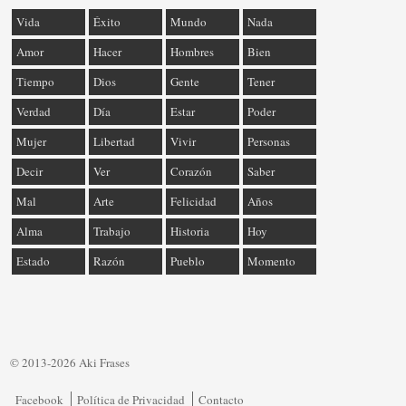
Vida
Éxito
Mundo
Nada
Amor
Hacer
Hombres
Bien
Tiempo
Dios
Gente
Tener
Verdad
Día
Estar
Poder
Mujer
Libertad
Vivir
Personas
Decir
Ver
Corazón
Saber
Mal
Arte
Felicidad
Años
Alma
Trabajo
Historia
Hoy
Estado
Razón
Pueblo
Momento
© 2013-2026 Aki Frases
Facebook
Política de Privacidad
Contacto