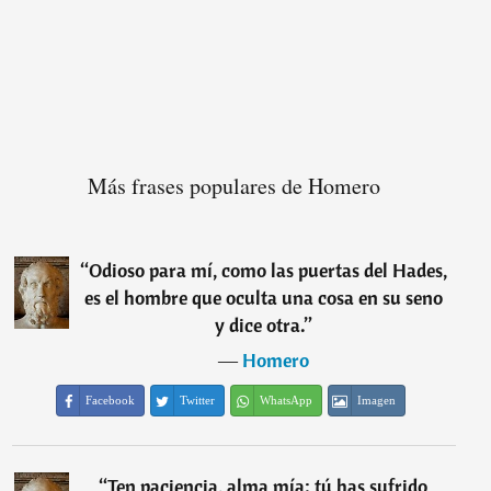
Más frases populares de Homero
“
Odioso para mí, como las puertas del Hades,
es el hombre que oculta una cosa en su seno
y dice otra.
”
―
Homero
Facebook
Twitter
WhatsApp
Imagen
“
Ten paciencia, alma mía: tú has sufrido