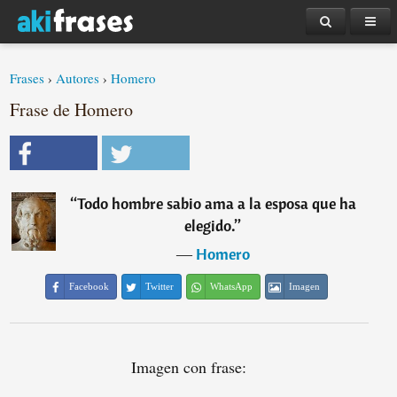
Frases
›
Autores
›
Homero
Frase de Homero
“
Todo hombre sabio ama a la esposa que ha
elegido.
”
―
Homero
Facebook
Twitter
WhatsApp
Imagen
Imagen con frase: