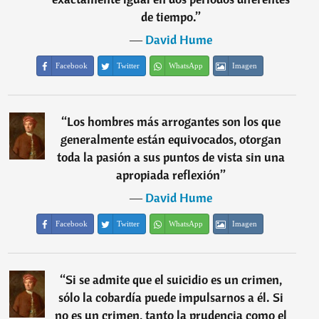
de tiempo.
”
―
David Hume
Facebook
Twitter
WhatsApp
Imagen
“
Los hombres más arrogantes son los que
generalmente están equivocados, otorgan
toda la pasión a sus puntos de vista sin una
apropiada reflexión
”
―
David Hume
Facebook
Twitter
WhatsApp
Imagen
“
Si se admite que el suicidio es un crimen,
sólo la cobardía puede impulsarnos a él. Si
no es un crimen, tanto la prudencia como el