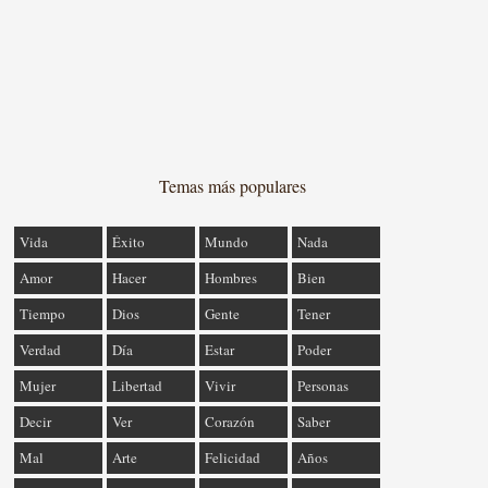
Temas más populares
Vida
Éxito
Mundo
Nada
Amor
Hacer
Hombres
Bien
Tiempo
Dios
Gente
Tener
Verdad
Día
Estar
Poder
Mujer
Libertad
Vivir
Personas
Decir
Ver
Corazón
Saber
Mal
Arte
Felicidad
Años