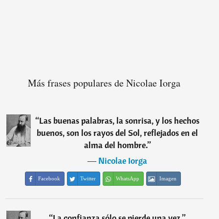
Más frases populares de Nicolae Iorga
“
Las buenas palabras, la sonrisa, y los hechos
buenos, son los rayos del Sol, reflejados en el
alma del hombre.
”
―
Nicolae Iorga
Facebook
Twitter
WhatsApp
Imagen
“
La confianza sólo se pierde una vez.
”