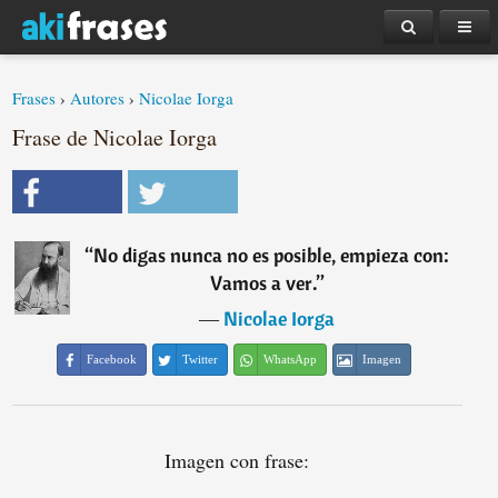
Frases
›
Autores
›
Nicolae Iorga
Frase de Nicolae Iorga
“
No digas nunca no es posible, empieza con:
Vamos a ver.
”
―
Nicolae Iorga
Facebook
Twitter
WhatsApp
Imagen
Imagen con frase: