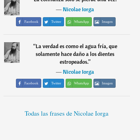
―
Nicolae Iorga
Facebook
Twitter
WhatsApp
Imagen
“
La verdad es como el agua fría, que
solamente hace daño a los dientes
estropeados.
”
―
Nicolae Iorga
Facebook
Twitter
WhatsApp
Imagen
Todas las frases de Nicolae Iorga