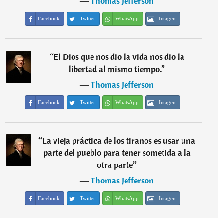
―
Thomas Jefferson
Facebook
Twitter
WhatsApp
Imagen
“
El Dios que nos dio la vida nos dio la
libertad al mismo tiempo.
”
―
Thomas Jefferson
Facebook
Twitter
WhatsApp
Imagen
“
La vieja práctica de los tiranos es usar una
parte del pueblo para tener sometida a la
otra parte
”
―
Thomas Jefferson
Facebook
Twitter
WhatsApp
Imagen