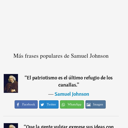
Más frases populares de Samuel Johnson
“
El patriotismo es el último refugio de los
canallas.
”
―
Samuel Johnson
Facebook
Twitter
WhatsApp
Imagen
“
Que la gente vulgar exprese sus ideas con