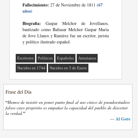
Fallecimiento:
(67
27 de Noviembre de 1811
años)
Biografia:
Gaspar Melchor de Jovellanos,
bautizado como Baltasar Melchor Gaspar María
de Jove Llanos y Ramírez fue un escritor, jurista
y político ilustrado español.
Escritores
Políticos
Españoles
Asturianos
Nacidos en 1744
Nacidos en 5 de Enero
Frase del Día
“
Hemos de insistir en poner punto final al uso cínico de pseudoestudios
falsos cuyo propósito es empañar la capacidad del pueblo de discernir
”
la verdad.
Al Gore
—