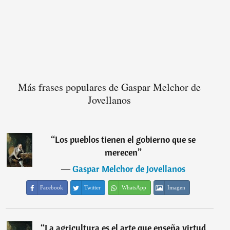
Más frases populares de Gaspar Melchor de
Jovellanos
“
Los pueblos tienen el gobierno que se
merecen
”
―
Gaspar Melchor de Jovellanos
Facebook
Twitter
WhatsApp
Imagen
“
La agricultura es el arte que enseña virtud