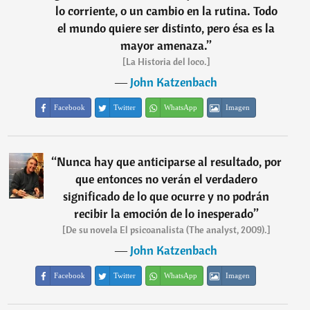
lo corriente, o un cambio en la rutina. Todo
el mundo quiere ser distinto, pero ésa es la
mayor amenaza.
”
[La Historia del loco.]
―
John Katzenbach
Facebook
Twitter
WhatsApp
Imagen
“
Nunca hay que anticiparse al resultado, por
que entonces no verán el verdadero
significado de lo que ocurre y no podrán
recibir la emoción de lo inesperado
”
[De su novela El psicoanalista (The analyst, 2009).]
―
John Katzenbach
Facebook
Twitter
WhatsApp
Imagen