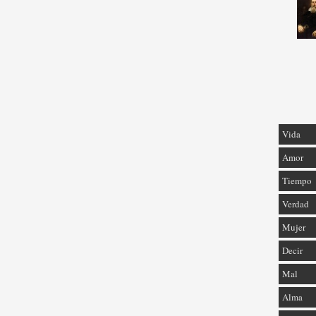
Vida
Amor
Tiempo
Verdad
Mujer
Decir
Mal
Alma