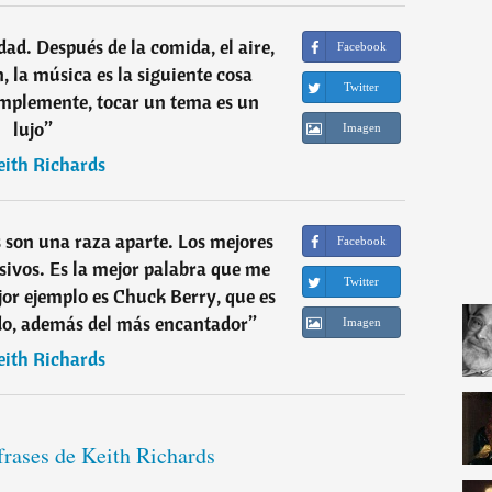
ad. Después de la comida, el aire,
Facebook
n, la música es la siguiente cosa
Twitter
implemente, tocar un tema es un
lujo
”
Imagen
eith Richards
son una raza aparte. Los mejores
Facebook
sivos. Es la mejor palabra que me
Twitter
ejor ejemplo es Chuck Berry, que es
do, además del más encantador
”
Imagen
eith Richards
frases de Keith Richards