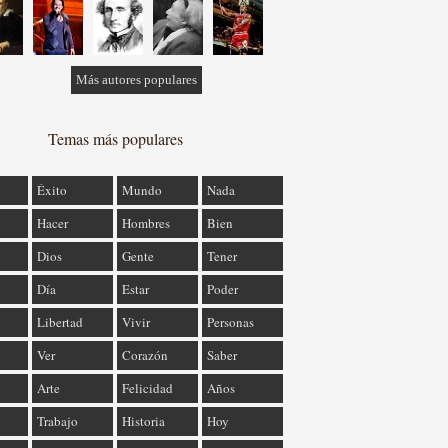
Más autores populares
Temas más populares
Éxito
Mundo
Nada
Hacer
Hombres
Bien
Dios
Gente
Tener
Día
Estar
Poder
Libertad
Vivir
Personas
Ver
Corazón
Saber
Arte
Felicidad
Años
Trabajo
Historia
Hoy