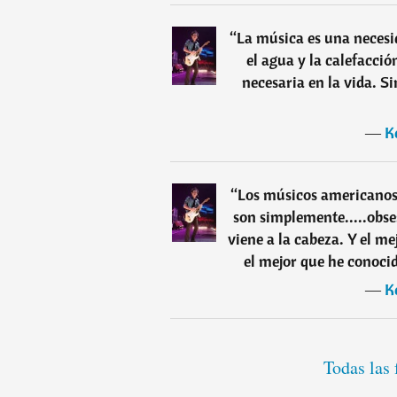
“
La música es una necesid
el agua y la calefacció
necesaria en la vida. S
―
K
“
Los músicos americanos 
son simplemente.....obse
viene a la cabeza. Y el m
el mejor que he conoci
―
K
Todas las 