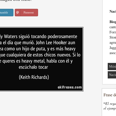
Nac
tumblr
Pinterest
Biog
cant
For
Sto
agru
Jag
asoc
Músi
Naci
Frase d
“
El rega
el ejemp