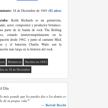
imiento:
(82 años)
18 de Diciembre de 1943
rafia:
Keith Richards es un guitarrista,
ante, actor, compositor y productor británico.
ma parte de la banda de rock The Rolling
nes, estando ininterrumpidamente en la
pación desde 1962, y junto al cantante Mick
ger y el baterísta Charlie Watts son la
iación más larga en la historia del rock.
cos
Británicos
Nacidos en 1943
dos en 18 de Diciembre
el Día
lo más grande que les puedes dar a los demás es
”
lo de tu propia vida.
Bertolt Brecht
—