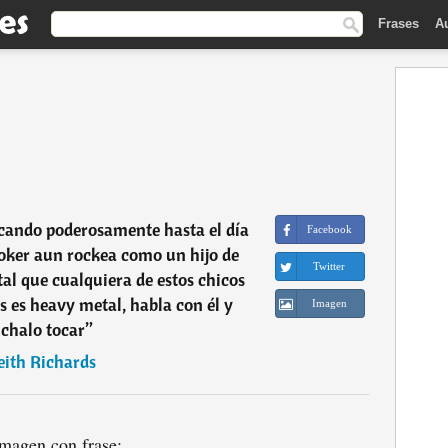
Frases
A
cando poderosamente hasta el día
Facebook
oker aun rockea como un hijo de
Twitter
al que cualquiera de estos chicos
s es heavy metal, habla con él y
Imagen
chalo tocar
”
eith Richards
magen con frase: