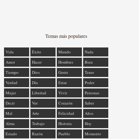
Temas más populares
Vida
Éxito
Mundo
Nada
Amor
Hacer
Hombres
Bien
Tiempo
Dios
Gente
Tener
Verdad
Día
Estar
Poder
Mujer
Libertad
Vivir
Personas
Decir
Ver
Corazón
Saber
Mal
Arte
Felicidad
Años
Alma
Trabajo
Historia
Hoy
Estado
Razón
Pueblo
Momento