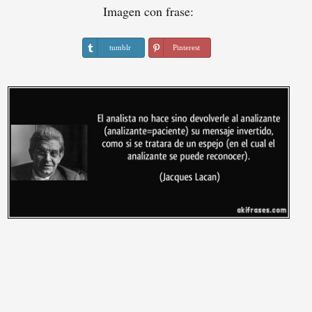
Imagen con frase:
tumblr
Pinterest