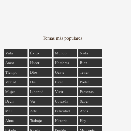
Temas más populares
Vida
Éxito
Mundo
Nada
Amor
Hacer
Hombres
Bien
Tiempo
Dios
Gente
Tener
Verdad
Día
Estar
Poder
Mujer
Libertad
Vivir
Personas
Decir
Ver
Corazón
Saber
Mal
Arte
Felicidad
Años
Alma
Trabajo
Historia
Hoy
Estado
Razón
Pueblo
Momento