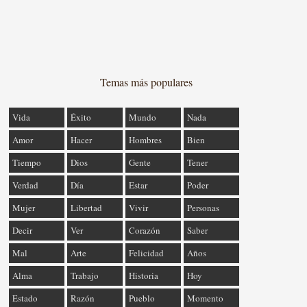
Temas más populares
Vida
Éxito
Mundo
Nada
Amor
Hacer
Hombres
Bien
Tiempo
Dios
Gente
Tener
Verdad
Día
Estar
Poder
Mujer
Libertad
Vivir
Personas
Decir
Ver
Corazón
Saber
Mal
Arte
Felicidad
Años
Alma
Trabajo
Historia
Hoy
Estado
Razón
Pueblo
Momento