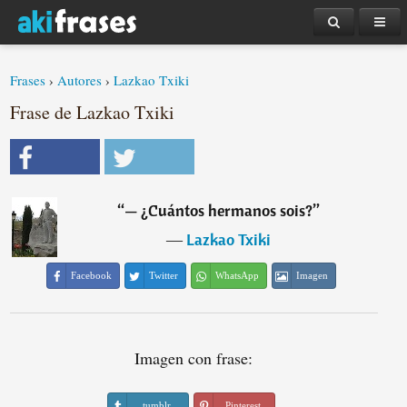
Frases
›
Autores
›
Lazkao Txiki
Frase de Lazkao Txiki
“
— ¿Cuántos hermanos sois?
”
―
Lazkao Txiki
Facebook
Twitter
WhatsApp
Imagen
Imagen con frase:
tumblr
Pinterest