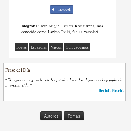
Facebook
Biografia:
José Miguel Iztueta Kortajarena, más
conocido como Lazkao Txiki, fue un versolari.
Poetas
Españoles
Vascos
Guipuzcoanos
Frase del Día
“
El regalo más grande que les puedes dar a los demás es el ejemplo de
”
tu propia vida.
Bertolt Brecht
—
Autores
Temas