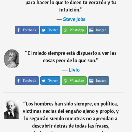
para hacer lo que te dicen tu corazón y tu
intuición.
”
―
Steve Jobs
Facebook
Twitter
WhatsApp
Imagen
“
El miedo siempre está dispuesto a ver las
cosas peor de lo que son.
”
―
Livio
Facebook
Twitter
WhatsApp
Imagen
“
Los hombres han sido siempre, en política,
víctimas necias del engaño ajeno y propio, y
lo seguirán siendo mientras no aprendan a
descubrir detrás de todas las frases,