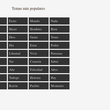
Temas más populares
Éxito
Mundo
Nada
Hacer
Hombres
Bien
Dios
Gente
Tener
Día
Estar
Poder
Libertad
Vivir
Personas
Ver
Corazón
Saber
Arte
Felicidad
Años
Trabajo
Historia
Hoy
Razón
Pueblo
Momento