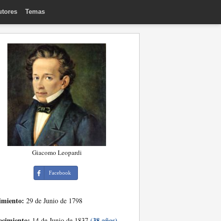
utores
Temas
Giacomo Leopardi
Facebook
imiento:
29 de Junio de 1798
ecimiento:
(38 años)
14 de Junio de 1837