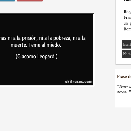
Biog
Fran
un p
Rom
Escri
Naci
Frase d
“
Tener n
desea. P