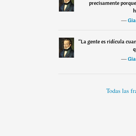
precisamente porque 
h
―
Gia
“
La gente es ridícula cua
q
―
Gia
Todas las f