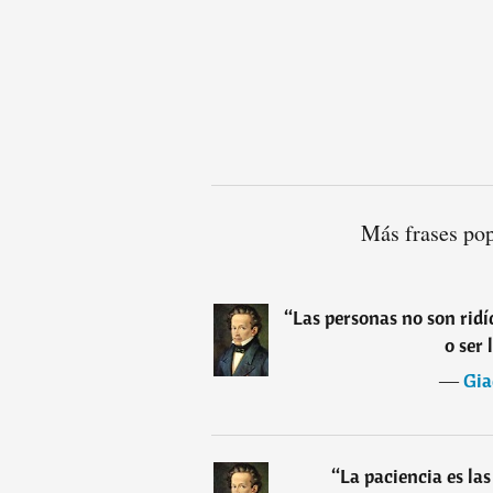
Más frases po
“
Las personas no son ridí
o ser 
―
Gia
“
La paciencia es las