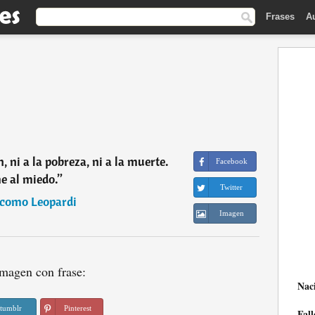
Frases
A
, ni a la pobreza, ni a la muerte.
Facebook
e al miedo.
”
Twitter
como Leopardi
Imagen
magen con frase:
Nac
tumblr
Pinterest
Fall