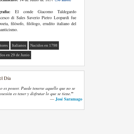
rafia:
El conde Giacomo Taldegardo
cesco di Sales Saverio Pietro Leopardi fue
oeta, filósofo, filólogo, erudito italiano del
anticismo.
tores
Italianos
Nacidos en 1798
dos en 29 de Junio
el Día
o es poseer. Puede tenerse aquello que no se
”
osesión es tener y disfrutar lo que se tiene.
José Saramago
—