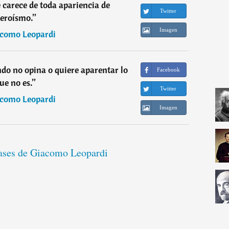
carece de toda apariencia de
Twitter
eroísmo.
”
Imagen
como Leopardi
ndo no opina o quiere aparentar lo
Facebook
ue no es.
”
Twitter
como Leopardi
Imagen
rases de Giacomo Leopardi