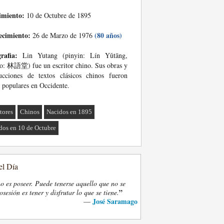
imiento:
10 de Octubre de 1895
ecimiento:
(80 años)
26 de Marzo de 1976
rafia:
Lin Yutang (pinyin: Lín Yǔtāng,
o: 林語堂) fue un escritor chino. Sus obras y
ucciones de textos clásicos chinos fueron
populares en Occidente.
tores
Chinos
Nacidos en 1895
dos en 10 de Octubre
el Día
o es poseer. Puede tenerse aquello que no se
”
osesión es tener y disfrutar lo que se tiene.
José Saramago
—