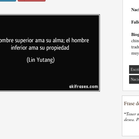
Nac
Fall
Biog
chin
trad
muy 
Escri
Naci
Frase d
“
Tener n
desea. P