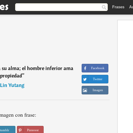
Frases
A
 su alma; el hombre inferior ama
Facebook
 propiedad
”
Twitter
Lin Yutang
Imagen
magen con frase:
tumblr
Pinterest