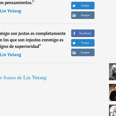
os pensamientos.
”
Twitter
Lin Yutang
Imagen
nmigo son justos es completamente
Facebook
on los que son injustos conmigo es
Twitter
igno de superioridad
”
Imagen
Lin Yutang
s frases de Lin Yutang