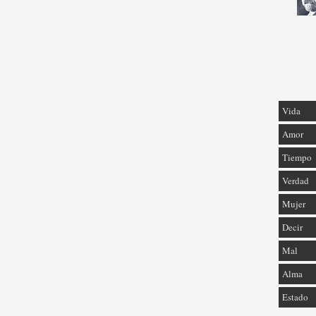
Vida
Amor
Tiempo
Verdad
Mujer
Decir
Mal
Alma
Estado