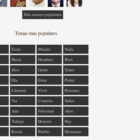
Más autores populares
Temas más populares
Éxito
Mundo
Nada
Hacer
Hombres
Bien
Dios
Gente
Tener
Día
Estar
Poder
Libertad
Vivir
Personas
Ver
Corazón
Saber
Arte
Felicidad
Años
Trabajo
Historia
Hoy
Razón
Pueblo
Momento