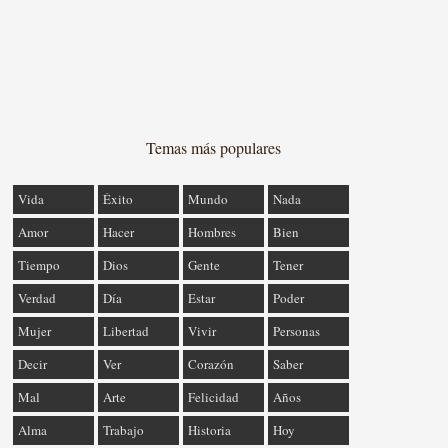
Temas más populares
Vida
Éxito
Mundo
Nada
Amor
Hacer
Hombres
Bien
Tiempo
Dios
Gente
Tener
Verdad
Día
Estar
Poder
Mujer
Libertad
Vivir
Personas
Decir
Ver
Corazón
Saber
Mal
Arte
Felicidad
Años
Alma
Trabajo
Historia
Hoy