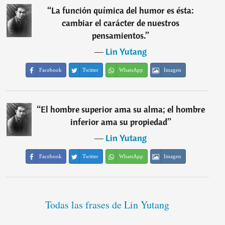
“
La función química del humor es ésta:
cambiar el carácter de nuestros
pensamientos.
”
―
Lin Yutang
Facebook
Twitter
WhatsApp
Imagen
“
El hombre superior ama su alma; el hombre
inferior ama su propiedad
”
―
Lin Yutang
Facebook
Twitter
WhatsApp
Imagen
Todas las frases de Lin Yutang