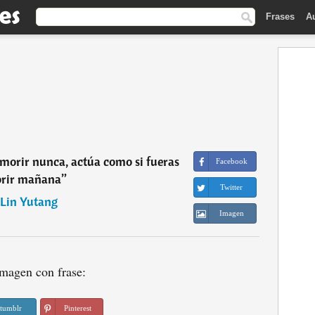
Frases
A
 morir nunca, actúa como si fueras
Facebook
rir mañana
”
Twitter
Lin Yutang
Imagen
magen con frase:
tumblr
Pinterest