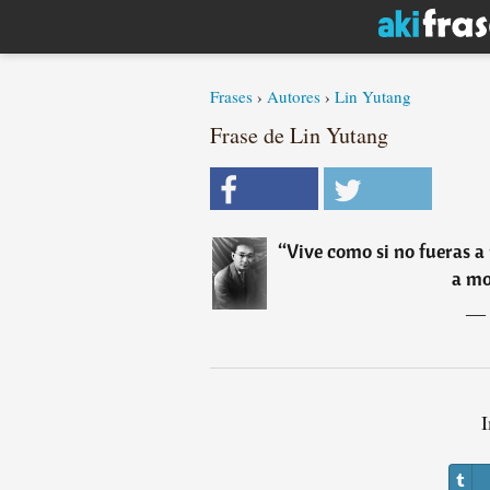
Frases
›
Autores
›
Lin Yutang
Frase de Lin Yutang
“
Vive como si no fueras a
a mo
―
I