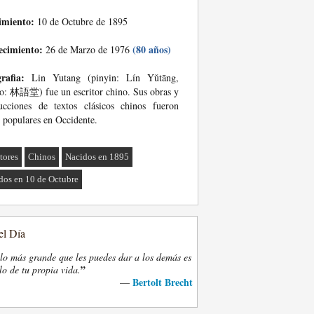
imiento:
10 de Octubre de 1895
ecimiento:
(80 años)
26 de Marzo de 1976
rafia:
Lin Yutang (pinyin: Lín Yǔtāng,
o: 林語堂) fue un escritor chino. Sus obras y
ucciones de textos clásicos chinos fueron
populares en Occidente.
tores
Chinos
Nacidos en 1895
dos en 10 de Octubre
el Día
lo más grande que les puedes dar a los demás es
”
lo de tu propia vida.
Bertolt Brecht
—