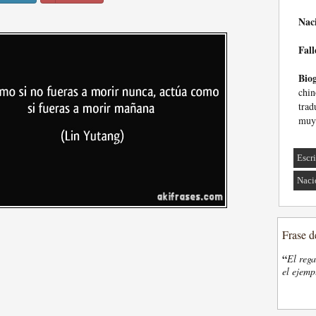
Nac
Fall
Biog
chin
trad
muy 
Escri
Naci
Frase d
“
El rega
el ejemp