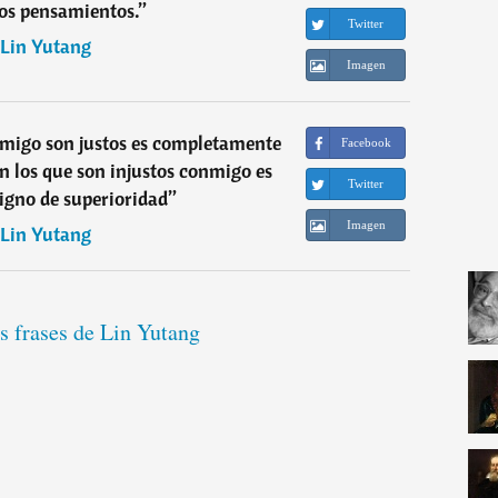
os pensamientos.
”
Twitter
Lin Yutang
Imagen
nmigo son justos es completamente
Facebook
on los que son injustos conmigo es
Twitter
igno de superioridad
”
Imagen
Lin Yutang
s frases de Lin Yutang