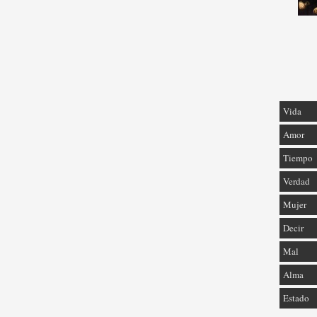
Vida
Amor
Tiempo
Verdad
Mujer
Decir
Mal
Alma
Estado