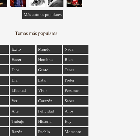
Más autores populares
Temas más populares
Éxito
Mundo
Nada
Hacer
Hombres
Bien
Dios
Gente
Tener
Día
Estar
Poder
Libertad
Vivir
Personas
Ver
Corazón
Saber
Arte
Felicidad
Años
Trabajo
Historia
Hoy
Razón
Pueblo
Momento