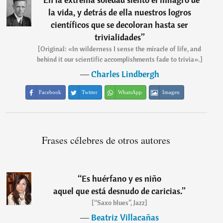
la vida, y detrás de ella nuestros logros
científicos que se decoloran hasta ser
trivialidades
”
[Original: «In wilderness I sense the miracle of life, and
behind it our scientific accomplishments fade to trivia».]
―
Charles Lindbergh
Facebook
Twitter
WhatsApp
Imagen
Frases célebres de otros autores
“
Es huérfano y es niño
aquel que está desnudo de caricias.
”
[“Saxo blues”, Jazz]
―
Beatriz Villacañas