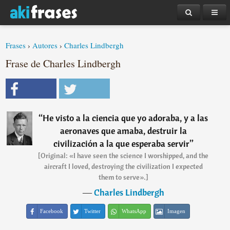
Frases
›
Autores
›
Charles Lindbergh
Frase de Charles Lindbergh
“
He visto a la ciencia que yo adoraba, y a las
aeronaves que amaba, destruir la
civilización a la que esperaba servir
”
[Original: «I have seen the science I worshipped, and the
aircraft I loved, destroying the civilization I expected
them to serve».]
―
Charles Lindbergh
Facebook
Twitter
WhatsApp
Imagen