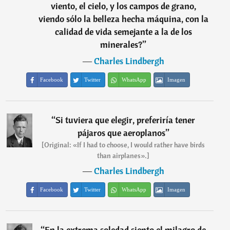
viento, el cielo, y los campos de grano,
viendo sólo la belleza hecha máquina, con la
calidad de vida semejante a la de los
minerales?
”
―
Charles Lindbergh
Facebook
Twitter
WhatsApp
Imagen
“
Si tuviera que elegir, preferiría tener
pájaros que aeroplanos
”
[Original: «If I had to choose, I would rather have birds
than airplanes».]
―
Charles Lindbergh
Facebook
Twitter
WhatsApp
Imagen
“
En la extrema soledad siento el milagro de