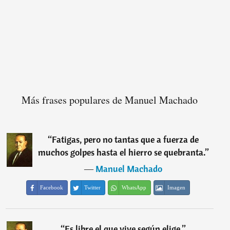
Más frases populares de Manuel Machado
“
Fatigas, pero no tantas que a fuerza de
muchos golpes hasta el hierro se quebranta.
”
―
Manuel Machado
Facebook
Twitter
WhatsApp
Imagen
“
Es libre el que vive según elige.
”