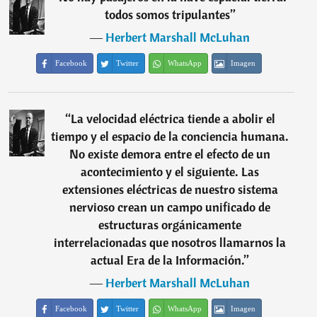
todos somos tripulantes
”
―
Herbert Marshall McLuhan
Facebook
Twitter
WhatsApp
Imagen
“
La velocidad eléctrica tiende a abolir el
tiempo y el espacio de la conciencia humana.
No existe demora entre el efecto de un
acontecimiento y el siguiente. Las
extensiones eléctricas de nuestro sistema
nervioso crean un campo unificado de
estructuras orgánicamente
interrelacionadas que nosotros llamarnos la
actual Era de la Información.
”
―
Herbert Marshall McLuhan
Facebook
Twitter
WhatsApp
Imagen