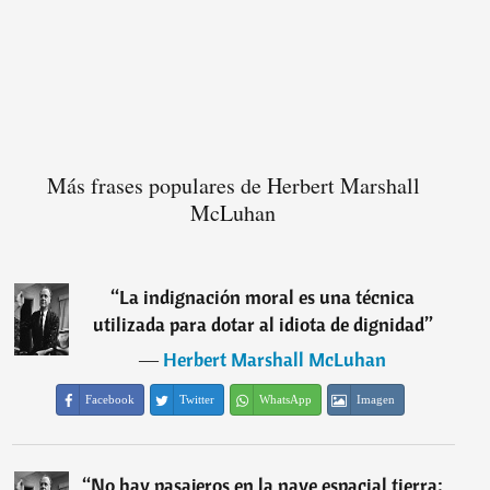
Más frases populares de Herbert Marshall
McLuhan
“
La indignación moral es una técnica
utilizada para dotar al idiota de dignidad
”
―
Herbert Marshall McLuhan
Facebook
Twitter
WhatsApp
Imagen
“
No hay pasajeros en la nave espacial tierra: