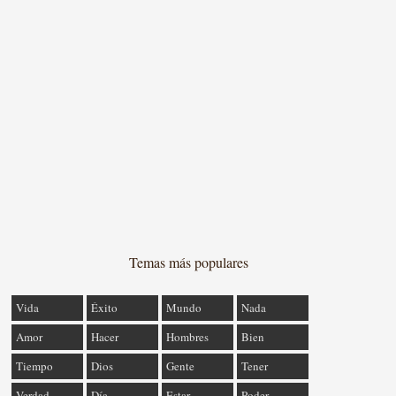
Temas más populares
Vida
Éxito
Mundo
Nada
Amor
Hacer
Hombres
Bien
Tiempo
Dios
Gente
Tener
Verdad
Día
Estar
Poder