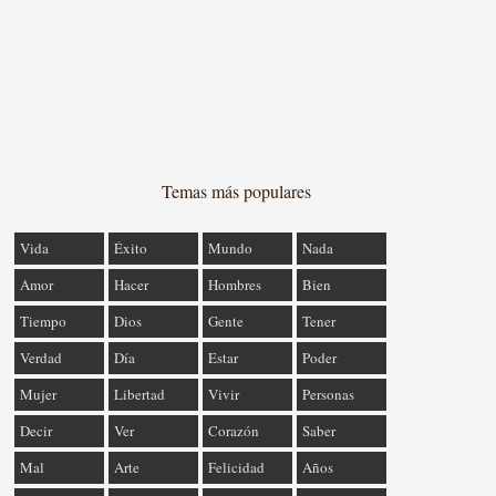
Temas más populares
Vida
Éxito
Mundo
Nada
Amor
Hacer
Hombres
Bien
Tiempo
Dios
Gente
Tener
Verdad
Día
Estar
Poder
Mujer
Libertad
Vivir
Personas
Decir
Ver
Corazón
Saber
Mal
Arte
Felicidad
Años