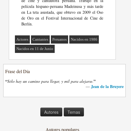
de cine y cantautora peruana. Trabajó en la
película hispano-peruana Madeinusa y más tarde
en La teta asustada, que obtuvo en 2009 el Oso
de Oro en el Festival Internacional de Cine de
Berlín.
Actores
Cantantes
Peruanos
Nacidos en 1986
Nacidos en 11 de Junio
Frase del Día
“
”
Sólo hay un camino para llegar, y mil para alejarse.
Jean de la Bruyere
—
Autores
Temas
Autores populares