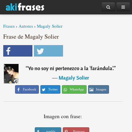
Frases
›
Autores
›
Magaly Solier
Frase de Magaly Solier
“
Yo no soy ni pertenezco a la 'farándula'.
”
―
Magaly Solier
Facebook
Twitter
WhatsApp
Imagen
Imagen con frase:
tumblr
Pinterest