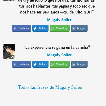
de ti y de todo lo que nos das: tus montañas,
tus ríos hablantes, tus papas y todo eso que
nos hace ser peruanos ―28 de julio, 2011
”
―
Magaly Solier
Facebook
Twitter
WhatsApp
Imagen
“
La experiencia se gana en la cancha
”
―
Magaly Solier
Facebook
Twitter
WhatsApp
Imagen
Todas las frases de Magaly Solier