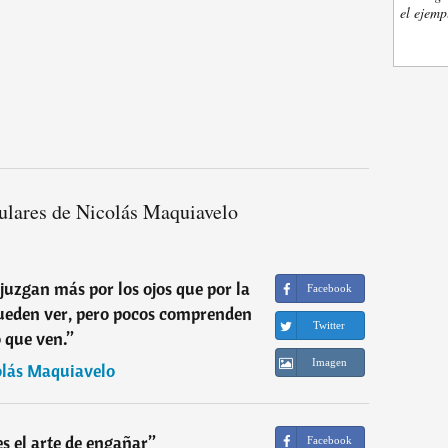
el ejemp
ulares de Nicolás Maquiavelo
juzgan más por los ojos que por la
Facebook
pueden ver, pero pocos comprenden
Twitter
o que ven.
”
Imagen
lás Maquiavelo
es el arte de engañar
”
Facebook