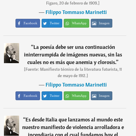
Figaro, 20 de febrero de 1909.]
―
Filippo Tommaso Marinetti
Facebook
Twitter
WhatsApp
Imagen
“
La poesía debe ser una continuación
ininterrumpida de imágenes nuevas, sin las
cuales no es más que anemia y clorosis.
”
[Fuente: Manifiesto técnico de la literatura futurista, 11
de mayo de 1912.]
―
Filippo Tommaso Marinetti
Facebook
Twitter
WhatsApp
Imagen
“
Es desde Italia que lanzamos al mundo este
nuestro manifiesto de violencia arrolladora e
incendiaria con el cual fundamos hoy el