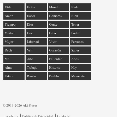
Vida
Éxito
Mundo
Nada
Amor
Hacer
Hombres
Bien
Tiempo
Dios
Gente
Tener
Verdad
Día
Estar
Poder
Mujer
Libertad
Vivir
Personas
Decir
Ver
Corazón
Saber
Mal
Arte
Felicidad
Años
Alma
Trabajo
Historia
Hoy
Estado
Razón
Pueblo
Momento
© 2013-2026 Aki Frases
Facebook
Política de Privacidad
Contacto