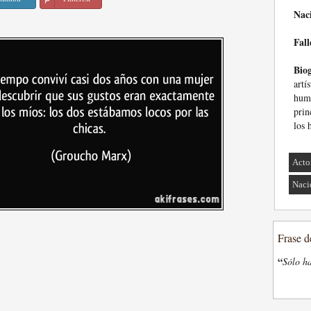
Nac
Fall
Biog
artí
humo
prin
los 
Acto
Naci
Frase d
“
Sólo ha