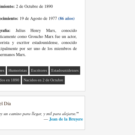
imiento:
2 de Octubre de 1890
ecimiento:
(86 años)
19 de Agosto de 1977
rafia:
Julius Henry Marx, conocido
sticamente como Groucho Marx fue un actor,
rista y escritor estadounidense, conocido
cipalmente por ser uno de los miembros de
hermanos Marx.
res
Humoristas
Escritores
Estadounidenses
dos en 1890
Nacidos en 2 de Octubre
el Día
”
y un camino para llegar, y mil para alejarse.
Jean de la Bruyere
—