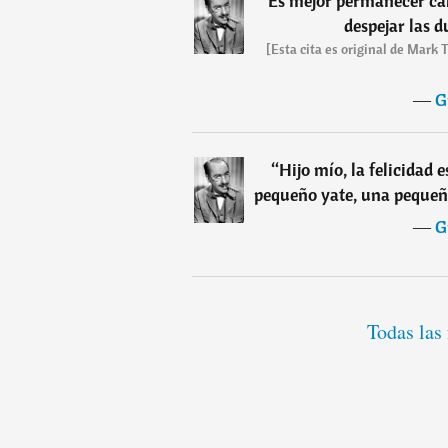
“
Es mejor permanecer cal
despejar las 
[Esta cita es original de Mark
―
G
“
Hijo mío, la felicidad
pequeño yate, una pequeñ
―
G
Todas las