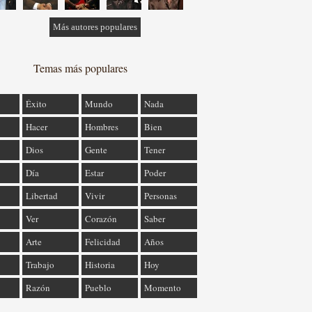
Más autores populares
Temas más populares
Éxito
Mundo
Nada
Hacer
Hombres
Bien
Dios
Gente
Tener
Día
Estar
Poder
Libertad
Vivir
Personas
Ver
Corazón
Saber
Arte
Felicidad
Años
Trabajo
Historia
Hoy
Razón
Pueblo
Momento