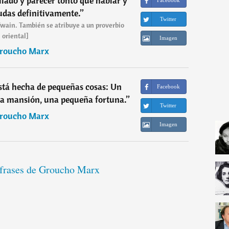
lado y parecer tonto que hablar y
Facebook
dudas definitivamente.
”
Twitter
 Twain. También se atribuye a un proverbio
oriental]
Imagen
roucho Marx
 está hecha de pequeñas cosas: Un
Facebook
a mansión, una pequeña fortuna.
”
Twitter
roucho Marx
Imagen
 frases de Groucho Marx