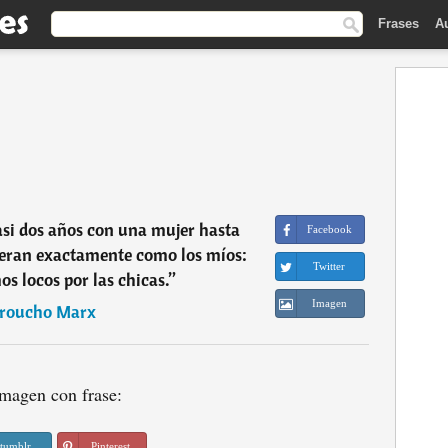
Frases
A
si dos años con una mujer hasta
Facebook
 eran exactamente como los míos:
Twitter
os locos por las chicas.
”
Imagen
roucho Marx
magen con frase:
tumblr
Pinterest