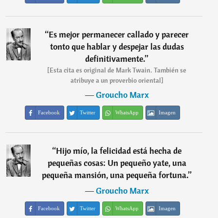
“
Es mejor permanecer callado y parecer
tonto que hablar y despejar las dudas
definitivamente.
”
[Esta cita es original de Mark Twain. También se
atribuye a un proverbio oriental]
―
Groucho Marx
Facebook
Twitter
WhatsApp
Imagen
“
Hijo mío, la felicidad está hecha de
pequeñas cosas: Un pequeño yate, una
pequeña mansión, una pequeña fortuna.
”
―
Groucho Marx
Facebook
Twitter
WhatsApp
Imagen