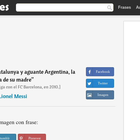
Frases
A
Catalunya y aguante Argentina, la
Facebook
a de su madre
”
Twitter
iga con el FC Barcelona, en 2010.]
Lionel Messi
Imagen
magen con frase:
tumblr
Pinterest