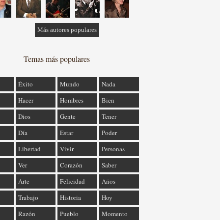
Más autores populares
Temas más populares
Éxito
Mundo
Nada
Hacer
Hombres
Bien
Dios
Gente
Tener
Día
Estar
Poder
Libertad
Vivir
Personas
Ver
Corazón
Saber
Arte
Felicidad
Años
Trabajo
Historia
Hoy
Razón
Pueblo
Momento