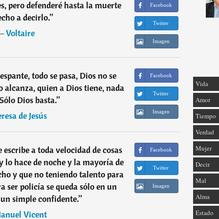
s, pero defenderé hasta la muerte
Facebook
echo a decirlo.
”
Twitter
―
Voltaire
Imagen
espante, todo se pasa, Dios no se
Facebook
Vida
o alcanza, quien a Dios tiene, nada
Twitter
 Sólo Dios basta.
”
Amor
Imagen
eresa de Jesús
Tiempo
Verdad
Mujer
e escribe a toda velocidad de cosas
Facebook
 lo hace de noche y la mayoría de
Decir
Twitter
cho y que no teniendo talento para
Mal
ra ser policía se queda sólo en un
Imagen
Alma
un simple confidente.
”
Estado
anuel Vicent