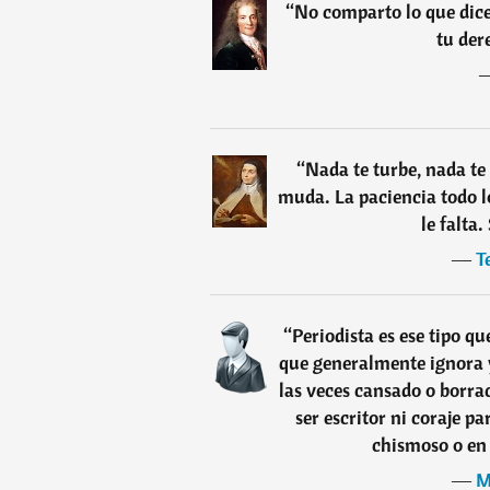
“
No comparto lo que dice
tu der
“
Nada te turbe, nada te 
muda. La paciencia todo l
le falta.
―
T
“
Periodista es ese tipo qu
que generalmente ignora y
las veces cansado o borra
ser escritor ni coraje pa
chismoso o en 
―
M