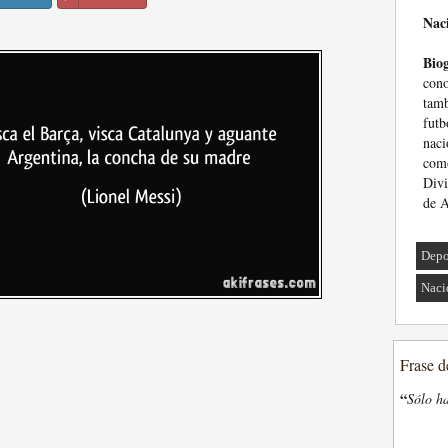
Nac
Biog
con
tamb
fut
naci
como
Divi
de A
Depo
Naci
Frase d
“
Sólo ha