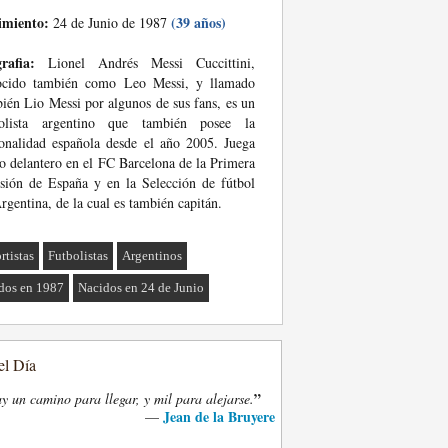
imiento:
(39 años)
24 de Junio de 1987
rafia:
Lionel Andrés Messi Cuccittini,
ocido también como Leo Messi, y llamado
ién Lio Messi por algunos de sus fans, es un
bolista argentino que también posee la
onalidad española desde el año 2005. Juega
 delantero en el FC Barcelona de la Primera
sión de España y en la Selección de fútbol
rgentina, de la cual es también capitán.
rtistas
Futbolistas
Argentinos
dos en 1987
Nacidos en 24 de Junio
el Día
”
y un camino para llegar, y mil para alejarse.
Jean de la Bruyere
—