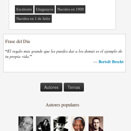
Escritores
Uruguayos
Nacidos en 1909
Nacidos en 1 de Julio
Frase del Día
“
El regalo más grande que les puedes dar a los demás es el ejemplo de
”
tu propia vida.
Bertolt Brecht
—
Autores
Temas
Autores populares