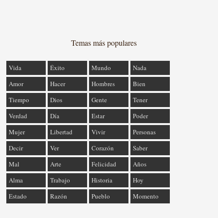
Temas más populares
Vida
Éxito
Mundo
Nada
Amor
Hacer
Hombres
Bien
Tiempo
Dios
Gente
Tener
Verdad
Día
Estar
Poder
Mujer
Libertad
Vivir
Personas
Decir
Ver
Corazón
Saber
Mal
Arte
Felicidad
Años
Alma
Trabajo
Historia
Hoy
Estado
Razón
Pueblo
Momento