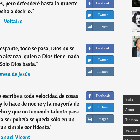
s, pero defenderé hasta la muerte
Facebook
echo a decirlo.
”
Twitter
―
Voltaire
Imagen
espante, todo se pasa, Dios no se
Facebook
o alcanza, quien a Dios tiene, nada
Twitter
 Sólo Dios basta.
”
Imagen
eresa de Jesús
e escribe a toda velocidad de cosas
Facebook
Vida
 lo hace de noche y la mayoría de
Twitter
Amor
cho y que no teniendo talento para
ra ser policía se queda sólo en un
Tiempo
Imagen
un simple confidente.
”
Verdad
anuel Vicent