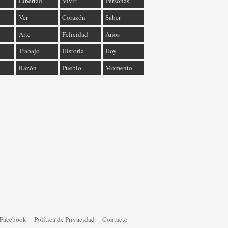
Libertad
Vivir
Personas
Ver
Corazón
Saber
Arte
Felicidad
Años
Trabajo
Historia
Hoy
Razón
Pueblo
Momento
Facebook
Política de Privacidad
Contacto