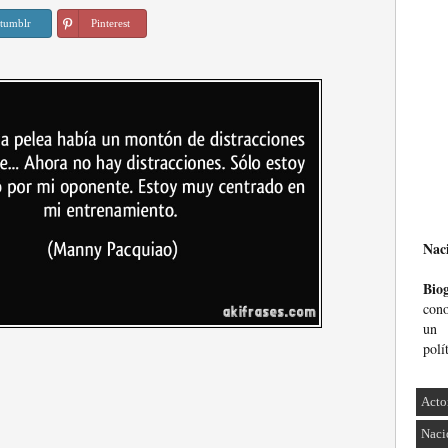
tumblr
Pinterest
Nac
Biog
con
un 
polí
Acto
Naci