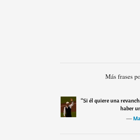
Más frases p
“
Si él quiere una revanch
haber un
―
Ma