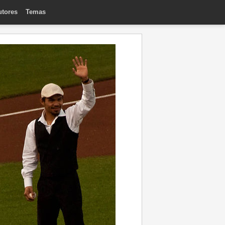
utores
Temas