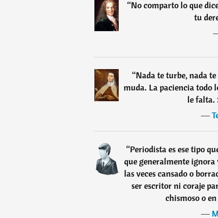
“
No comparto lo que dice
tu der
“
Nada te turbe, nada te 
muda. La paciencia todo l
le falta.
―
T
“
Periodista es ese tipo qu
que generalmente ignora y
las veces cansado o borra
ser escritor ni coraje pa
chismoso o en 
―
M