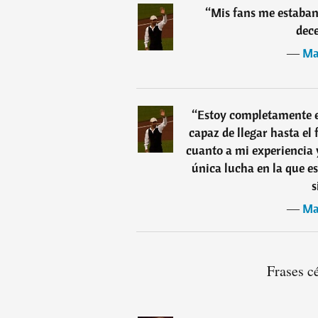
“
Mis fans me estaban
dece
―
Ma
“
Estoy completamente en
capaz de llegar hasta el
cuanto a mi experiencia y
única lucha en la que e
s
―
Ma
Frases c