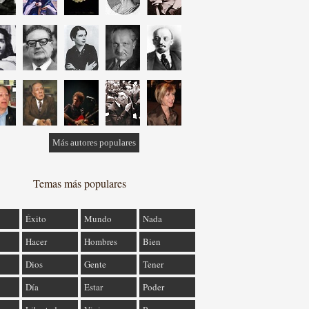
Más autores populares
Temas más populares
Éxito
Mundo
Nada
Hacer
Hombres
Bien
Dios
Gente
Tener
Día
Estar
Poder