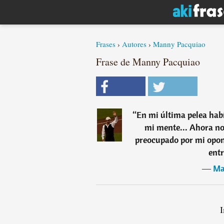
Frases
›
Autores
›
Manny Pacquiao
Frase de Manny Pacquiao
“
En mi última pelea hab
mi mente... Ahora no 
preocupado por mi opon
ent
―
Ma
I