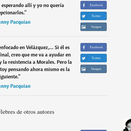
 esperando allí y yo no quería
Facebook
pcionarlos.
”
Twitter
nny Pacquiao
Imagen
focado en Velázquez,... Si él es
Facebook
 final, creo que me va a ayudar en
Twitter
 la resistencia a Morales. Pero la
stoy pensando ahora mismo es la
Imagen
iguiente.
”
nny Pacquiao
élebres de otros autores