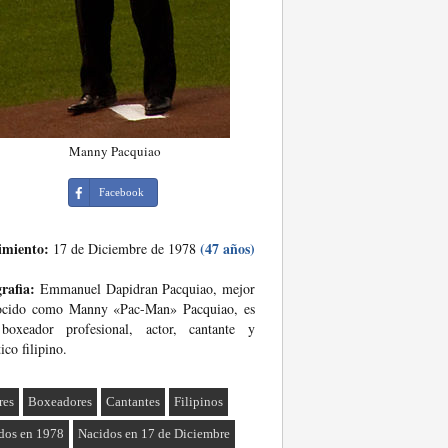
Manny Pacquiao
Facebook
imiento:
(47 años)
17 de Diciembre de 1978
rafia:
Emmanuel Dapidran Pacquiao, mejor
ocido como Manny «Pac-Man» Pacquiao, es
boxeador profesional, actor, cantante y
tico filipino.
res
Boxeadores
Cantantes
Filipinos
dos en 1978
Nacidos en 17 de Diciembre