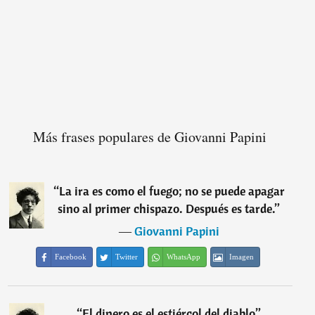
Más frases populares de Giovanni Papini
“
La ira es como el fuego; no se puede apagar
sino al primer chispazo. Después es tarde.
”
―
Giovanni Papini
Facebook
Twitter
WhatsApp
Imagen
“
El dinero es el estiércol del diablo
”