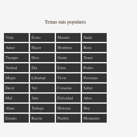
Temas más populares
Vida
Éxito
Mundo
Nada
Amor
Hacer
Hombres
Bien
Tiempo
Dios
Gente
Tener
Verdad
Día
Estar
Poder
Mujer
Libertad
Vivir
Personas
Decir
Ver
Corazón
Saber
Mal
Arte
Felicidad
Años
Alma
Trabajo
Historia
Hoy
Estado
Razón
Pueblo
Momento