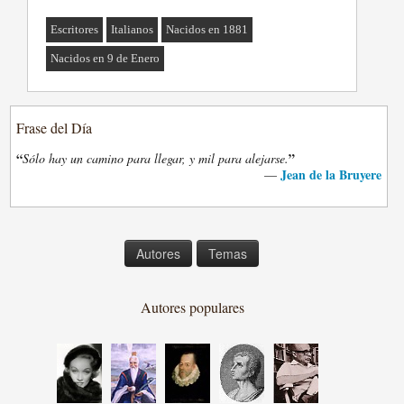
Escritores
Italianos
Nacidos en 1881
Nacidos en 9 de Enero
Frase del Día
“
”
Sólo hay un camino para llegar, y mil para alejarse.
Jean de la Bruyere
—
Autores
Temas
Autores populares