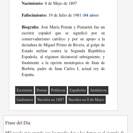
Nacimiento:
8 de Mayo de 1897
Fallecimiento:
(84 años)
19 de Julio de 1981
Biografia:
José María Pemán y Pemartín fue un
escritor español que se significó por su
conservadurismo católico y por su apoyo a la
dictadura de Miguel Primo de Rivera, al golpe de
Estado militar contra la Segunda República
Española, al régimen dictatorial subsiguiente, y
finalmente a la opción monárquica de Juan de
Borbón, padre de Juan Carlos I, actual rey de
España.
Escritores
Poetas
Políticos
Españoles
Andaluces
Gaditanos
Nacidos en 1897
Nacidos en 8 de Mayo
Frase del Día
“
El regalo más grande que les puedes dar a los demás es el ejemplo de