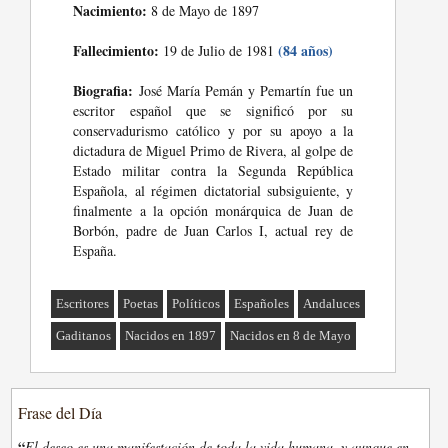
Nacimiento:
8 de Mayo de 1897
Fallecimiento:
(84 años)
19 de Julio de 1981
Biografia:
José María Pemán y Pemartín fue un
escritor español que se significó por su
conservadurismo católico y por su apoyo a la
dictadura de Miguel Primo de Rivera, al golpe de
Estado militar contra la Segunda República
Española, al régimen dictatorial subsiguiente, y
finalmente a la opción monárquica de Juan de
Borbón, padre de Juan Carlos I, actual rey de
España.
Escritores
Poetas
Políticos
Españoles
Andaluces
Gaditanos
Nacidos en 1897
Nacidos en 8 de Mayo
Frase del Día
“
El deseo es una manifestación de toda la vida humana, y aunque en