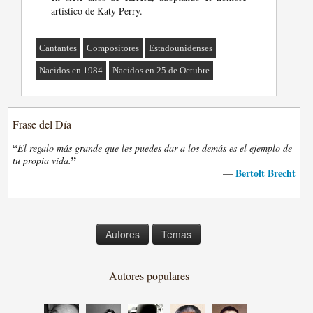
artístico de Katy Perry.
Cantantes
Compositores
Estadounidenses
Nacidos en 1984
Nacidos en 25 de Octubre
Frase del Día
“
El regalo más grande que les puedes dar a los demás es el ejemplo de
”
tu propia vida.
Bertolt Brecht
—
Autores
Temas
Autores populares