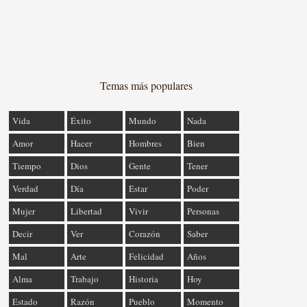
Temas más populares
Vida
Éxito
Mundo
Nada
Amor
Hacer
Hombres
Bien
Tiempo
Dios
Gente
Tener
Verdad
Día
Estar
Poder
Mujer
Libertad
Vivir
Personas
Decir
Ver
Corazón
Saber
Mal
Arte
Felicidad
Años
Alma
Trabajo
Historia
Hoy
Estado
Razón
Pueblo
Momento