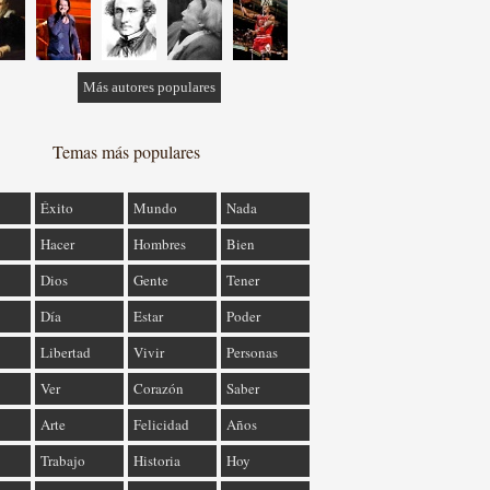
Más autores populares
Temas más populares
Éxito
Mundo
Nada
Hacer
Hombres
Bien
Dios
Gente
Tener
Día
Estar
Poder
Libertad
Vivir
Personas
Ver
Corazón
Saber
Arte
Felicidad
Años
Trabajo
Historia
Hoy