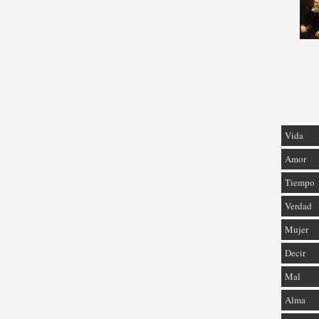
Vida
Amor
Tiempo
Verdad
Mujer
Decir
Mal
Alma