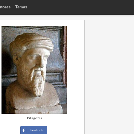
utores
Temas
Pitágoras
Facebook