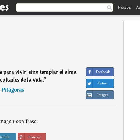
Frases
A
a para vivir, sino templar el alma
Facebook
icultades de la vida.
”
Twitter
―
Pitágoras
Imagen
magen con frase:
tumblr
Pinterest