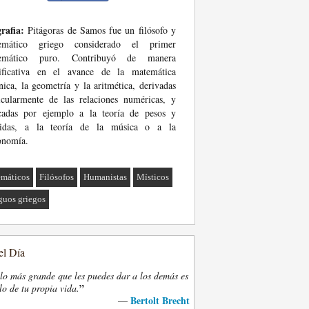
rafia:
Pitágoras de Samos fue un filósofo y
emático griego considerado el primer
emático puro. Contribuyó de manera
nificativa en el avance de la matemática
nica, la geometría y la aritmética, derivadas
icularmente de las relaciones numéricas, y
icadas por ejemplo a la teoría de pesos y
idas, a la teoría de la música o a la
onomía.
máticos
Filósofos
Humanistas
Místicos
guos griegos
el Día
lo más grande que les puedes dar a los demás es
”
lo de tu propia vida.
Bertolt Brecht
—