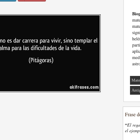
Biog
mat
mat
sig
helé
part
apl
med
astr
Mate
Anti
Frase d
“
El rega
el ejemp