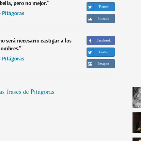
bella, pero no mejor.
”
Twitter
―
Pitágoras
Imagen
no será necesario castigar a los
Facebook
hombres.
”
Twitter
―
Pitágoras
Imagen
as frases de Pitágoras