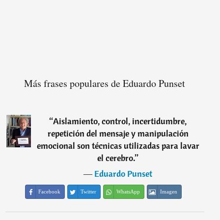
Más frases populares de Eduardo Punset
“
Aislamiento, control, incertidumbre,
repetición del mensaje y manipulación
emocional son técnicas utilizadas para lavar
el cerebro.
”
―
Eduardo Punset
Facebook
Twitter
WhatsApp
Imagen