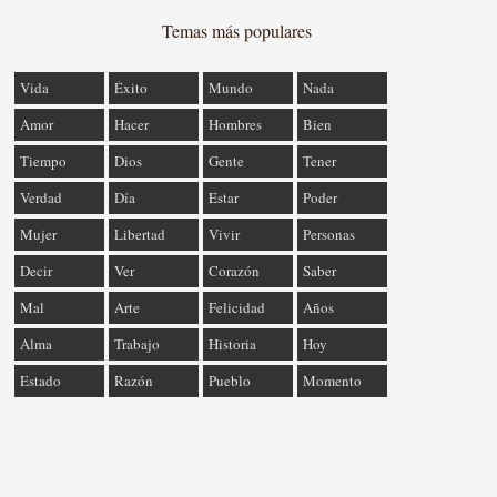
Temas más populares
Vida
Éxito
Mundo
Nada
Amor
Hacer
Hombres
Bien
Tiempo
Dios
Gente
Tener
Verdad
Día
Estar
Poder
Mujer
Libertad
Vivir
Personas
Decir
Ver
Corazón
Saber
Mal
Arte
Felicidad
Años
Alma
Trabajo
Historia
Hoy
Estado
Razón
Pueblo
Momento